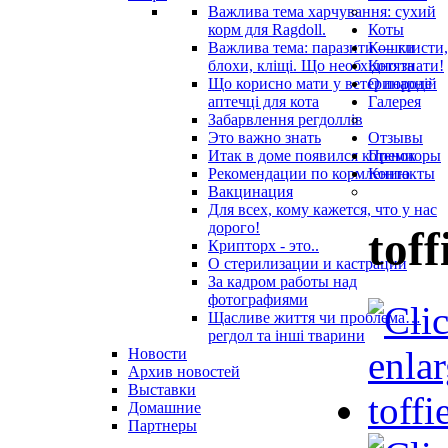
Важлива тема харчування: сухий
корм для Ragdoll.
Коты
Важлива тема: паразити — глисти,
Кошки
блохи, кліщі. Що необхідно знати!
Котята
Що корисно мати у ветеринарнiй
О породе
аптечцi для кота
Галерея
Забарвлення регдоллів
Это важно знать
Отзывы
Итак в доме появился котенок
Премиоры
Рекомендации по кормлению
Контакты
Вакцинация
Для всех, кому кажется, что у нас
дорого!
toff
Крипторх - это..
О стерилизации и кастрации
За кадром работы над
фотографиями
Щасливе життя чи проблема…
регдол та інші тварини
Новости
Архив новостей
Выставки
Домашние
Партнеры