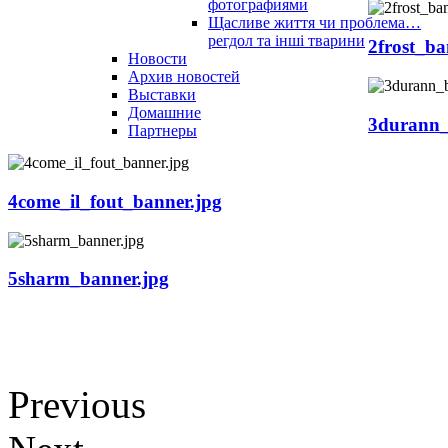
фотографиями
Щасливе життя чи проблема…
регдол та інші тварини
2frost_ba
Новости
Архив новостей
Выставки
Домашние
3durann_
Партнеры
4come_il_fout_banner.jpg
5sharm_banner.jpg
Previous