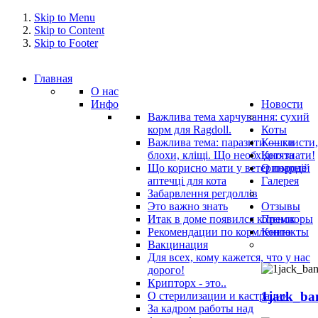
Skip to Menu
Skip to Content
Skip to Footer
Главная
О нас
Инфо
Новости
Важлива тема харчування: сухий
корм для Ragdoll.
Коты
Важлива тема: паразити — глисти,
Кошки
блохи, кліщі. Що необхідно знати!
Котята
Що корисно мати у ветеринарнiй
О породе
аптечцi для кота
Галерея
Забарвлення регдоллів
Это важно знать
Отзывы
Итак в доме появился котенок
Премиоры
Рекомендации по кормлению
Контакты
Вакцинация
Для всех, кому кажется, что у нас
дорого!
Крипторх - это..
1jack_ba
О стерилизации и кастрации
За кадром работы над