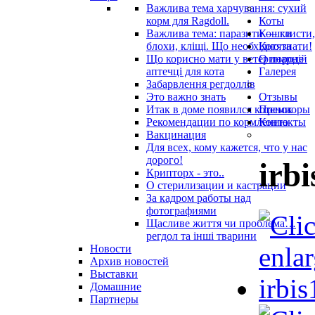
Важлива тема харчування: сухий
корм для Ragdoll.
Коты
Важлива тема: паразити — глисти,
Кошки
блохи, кліщі. Що необхідно знати!
Котята
Що корисно мати у ветеринарнiй
О породе
аптечцi для кота
Галерея
Забарвлення регдоллів
Это важно знать
Отзывы
Итак в доме появился котенок
Премиоры
Рекомендации по кормлению
Контакты
Вакцинация
Для всех, кому кажется, что у нас
дорого!
irbi
Крипторх - это..
О стерилизации и кастрации
За кадром работы над
фотографиями
Щасливе життя чи проблема…
регдол та інші тварини
Новости
Архив новостей
Выставки
Домашние
Партнеры