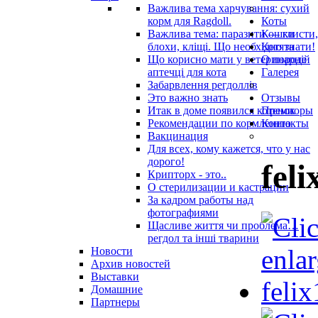
Важлива тема харчування: сухий
корм для Ragdoll.
Коты
Важлива тема: паразити — глисти,
Кошки
блохи, кліщі. Що необхідно знати!
Котята
Що корисно мати у ветеринарнiй
О породе
аптечцi для кота
Галерея
Забарвлення регдоллів
Это важно знать
Отзывы
Итак в доме появился котенок
Премиоры
Рекомендации по кормлению
Контакты
Вакцинация
Для всех, кому кажется, что у нас
дорого!
feli
Крипторх - это..
О стерилизации и кастрации
За кадром работы над
фотографиями
Щасливе життя чи проблема…
регдол та інші тварини
Новости
Архив новостей
Выставки
Домашние
Партнеры