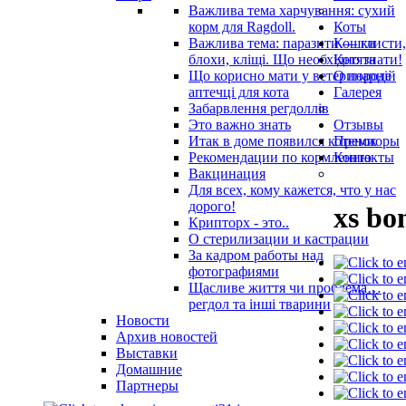
Важлива тема харчування: сухий
корм для Ragdoll.
Коты
Важлива тема: паразити — глисти,
Кошки
блохи, кліщі. Що необхідно знати!
Котята
Що корисно мати у ветеринарнiй
О породе
аптечцi для кота
Галерея
Забарвлення регдоллів
Это важно знать
Отзывы
Итак в доме появился котенок
Премиоры
Рекомендации по кормлению
Контакты
Вакцинация
Для всех, кому кажется, что у нас
дорого!
xs bo
Крипторх - это..
О стерилизации и кастрации
За кадром работы над
фотографиями
Щасливе життя чи проблема…
регдол та інші тварини
Новости
Архив новостей
Выставки
Домашние
Партнеры