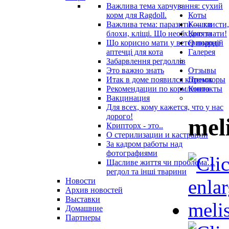
Важлива тема харчування: сухий
корм для Ragdoll.
Коты
Важлива тема: паразити — глисти,
Кошки
блохи, кліщі. Що необхідно знати!
Котята
Що корисно мати у ветеринарнiй
О породе
аптечцi для кота
Галерея
Забарвлення регдоллів
Это важно знать
Отзывы
Итак в доме появился котенок
Премиоры
Рекомендации по кормлению
Контакты
Вакцинация
Для всех, кому кажется, что у нас
дорого!
mel
Крипторх - это..
О стерилизации и кастрации
За кадром работы над
фотографиями
Щасливе життя чи проблема…
регдол та інші тварини
Новости
Архив новостей
Выставки
Домашние
Партнеры