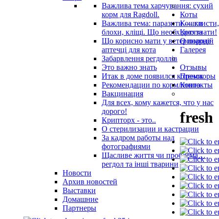
Важлива тема харчування: сухий
корм для Ragdoll.
Коты
Важлива тема: паразити — глисти,
Кошки
блохи, кліщі. Що необхідно знати!
Котята
Що корисно мати у ветеринарнiй
О породе
аптечцi для кота
Галерея
Забарвлення регдоллів
Это важно знать
Отзывы
Итак в доме появился котенок
Премиоры
Рекомендации по кормлению
Контакты
Вакцинация
Для всех, кому кажется, что у нас
дорого!
fresh
Крипторх - это..
О стерилизации и кастрации
За кадром работы над
фотографиями
Щасливе життя чи проблема…
регдол та інші тварини
Новости
Архив новостей
Выставки
Домашние
Партнеры