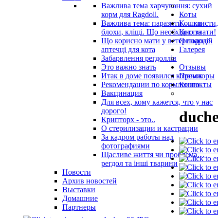
Важлива тема харчування: сухий
корм для Ragdoll.
Коты
Важлива тема: паразити — глисти,
Кошки
блохи, кліщі. Що необхідно знати!
Котята
Що корисно мати у ветеринарнiй
О породе
аптечцi для кота
Галерея
Забарвлення регдоллів
Это важно знать
Отзывы
Итак в доме появился котенок
Премиоры
Рекомендации по кормлению
Контакты
Вакцинация
Для всех, кому кажется, что у нас
дорого!
duche
Крипторх - это..
О стерилизации и кастрации
За кадром работы над
фотографиями
Щасливе життя чи проблема…
регдол та інші тварини
Новости
Архив новостей
Выставки
Домашние
Партнеры