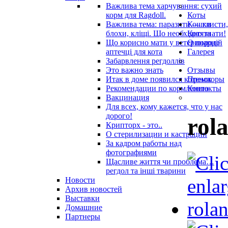
Важлива тема харчування: сухий
корм для Ragdoll.
Коты
Важлива тема: паразити — глисти,
Кошки
блохи, кліщі. Що необхідно знати!
Котята
Що корисно мати у ветеринарнiй
О породе
аптечцi для кота
Галерея
Забарвлення регдоллів
Это важно знать
Отзывы
Итак в доме появился котенок
Премиоры
Рекомендации по кормлению
Контакты
Вакцинация
Для всех, кому кажется, что у нас
дорого!
rol
Крипторх - это..
О стерилизации и кастрации
За кадром работы над
фотографиями
Щасливе життя чи проблема…
регдол та інші тварини
Новости
Архив новостей
Выставки
Домашние
Партнеры