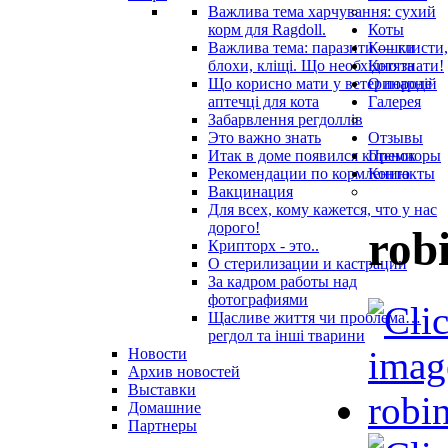
Важлива тема харчування: сухий
корм для Ragdoll.
Коты
Важлива тема: паразити — глисти,
Кошки
блохи, кліщі. Що необхідно знати!
Котята
Що корисно мати у ветеринарнiй
О породе
аптечцi для кота
Галерея
Забарвлення регдоллів
Это важно знать
Отзывы
Итак в доме появился котенок
Премиоры
Рекомендации по кормлению
Контакты
Вакцинация
Для всех, кому кажется, что у нас
дорого!
rob
Крипторх - это..
О стерилизации и кастрации
За кадром работы над
фотографиями
Щасливе життя чи проблема…
регдол та інші тварини
Новости
Архив новостей
Выставки
Домашние
Партнеры