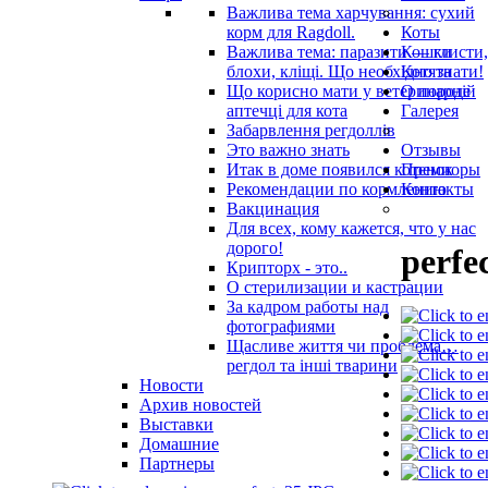
Важлива тема харчування: сухий
корм для Ragdoll.
Коты
Важлива тема: паразити — глисти,
Кошки
блохи, кліщі. Що необхідно знати!
Котята
Що корисно мати у ветеринарнiй
О породе
аптечцi для кота
Галерея
Забарвлення регдоллів
Это важно знать
Отзывы
Итак в доме появился котенок
Премиоры
Рекомендации по кормлению
Контакты
Вакцинация
Для всех, кому кажется, что у нас
дорого!
perfe
Крипторх - это..
О стерилизации и кастрации
За кадром работы над
фотографиями
Щасливе життя чи проблема…
регдол та інші тварини
Новости
Архив новостей
Выставки
Домашние
Партнеры