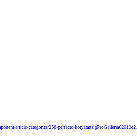
mponent/article-categories/258-perfecto-kotyata#sigProGalleria62910e2