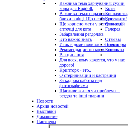
Важлива тема харчування: сухий
корм для Ragdoll.
Коты
Важлива тема: паразити — глисти,
Кошки
блохи, кліщі. Що необхідно знати!
Котята
Що корисно мати у ветеринарнiй
О породе
аптечцi для кота
Галерея
Забарвлення регдоллів
Это важно знать
Отзывы
Итак в доме появился котенок
Премиоры
Рекомендации по кормлению
Контакты
Вакцинация
Для всех, кому кажется, что у нас
дорого!
Крипторх - это..
О стерилизации и кастрации
За кадром работы над
фотографиями
Щасливе життя чи проблема…
регдол та інші тварини
Новости
Архив новостей
Выставки
Домашние
Партнеры