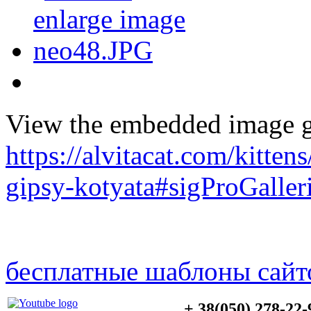
View the embedded image ga
https://alvitacat.com/kitten
gipsy-kotyata#sigProGalle
бесплатные шаблоны сайт
+ 38(050) 278-22