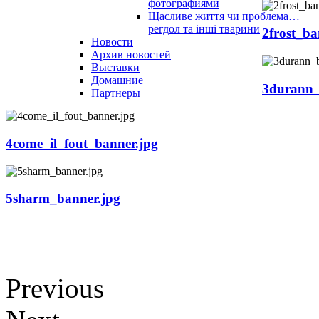
фотографиями
Щасливе життя чи проблема…
регдол та інші тварини
2frost_ba
Новости
Архив новостей
Выставки
Домашние
3durann_
Партнеры
4come_il_fout_banner.jpg
5sharm_banner.jpg
Previous