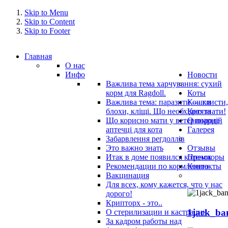
Skip to Menu
Skip to Content
Skip to Footer
Главная
О нас
Инфо
Новости
Важлива тема харчування: сухий
корм для Ragdoll.
Коты
Важлива тема: паразити — глисти,
Кошки
блохи, кліщі. Що необхідно знати!
Котята
Що корисно мати у ветеринарнiй
О породе
аптечцi для кота
Галерея
Забарвлення регдоллів
Это важно знать
Отзывы
Итак в доме появился котенок
Премиоры
Рекомендации по кормлению
Контакты
Вакцинация
Для всех, кому кажется, что у нас
дорого!
Крипторх - это..
1jack_ba
О стерилизации и кастрации
За кадром работы над